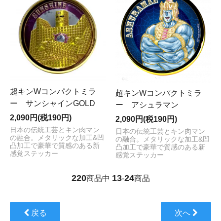
超キンWコンパクトミラ
超キンWコンパクトミラ
ー サンシャインGOLD
ー アシュラマン
2,090円(税190円)
2,090円(税190円)
日本の伝統工芸とキン肉マン
日本の伝統工芸とキン肉マン
の融合。メタリックな加工&凹
の融合。メタリックな加工&凹
凸加工で豪華で質感のある新
凸加工で豪華で質感のある新
感覚ステッカー
感覚ステッカー
220
13
24
商品中
-
商品
戻る
次へ