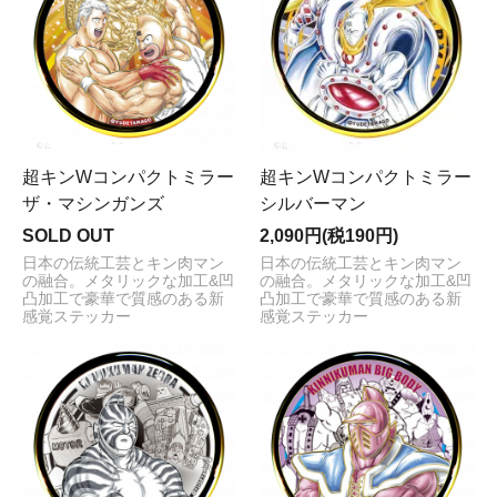
超キンWコンパクトミラー
超キンWコンパクトミラー
ザ・マシンガンズ
シルバーマン
SOLD OUT
2,090円(税190円)
日本の伝統工芸とキン肉マン
日本の伝統工芸とキン肉マン
の融合。メタリックな加工&凹
の融合。メタリックな加工&凹
凸加工で豪華で質感のある新
凸加工で豪華で質感のある新
感覚ステッカー
感覚ステッカー