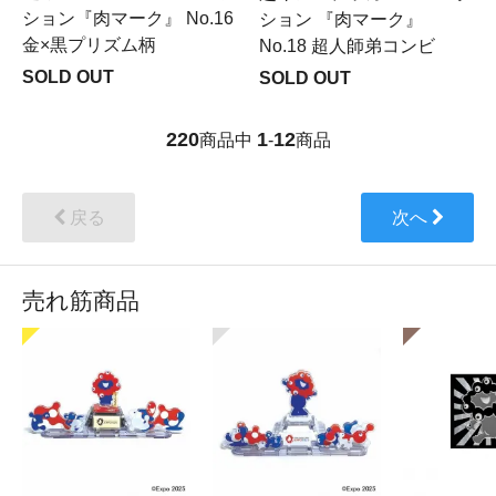
ション『肉マーク』 No.16
ション 『肉マーク』
金×黒プリズム柄
No.18 超人師弟コンビ
SOLD OUT
SOLD OUT
220
1
12
商品中
-
商品
戻る
次へ
売れ筋商品