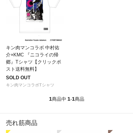
キン肉マンコラボ 中村佑
介×KMC 『ニコライの帰
郷』Tシャツ【クリックポ
スト送料無料】
SOLD OUT
キン肉マンコラボTシャツ
1
1
1
商品中
-
商品
売れ筋商品