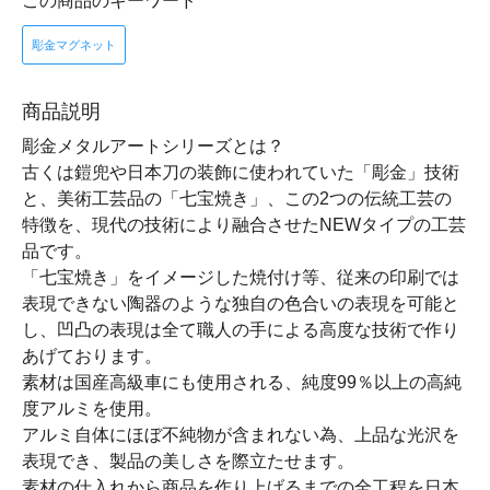
この商品のキーワード
彫金マグネット
商品説明
彫金メタルアートシリーズとは？
古くは鎧兜や日本刀の装飾に使われていた「彫金」技術
と、美術工芸品の「七宝焼き」、この2つの伝統工芸の
特徴を、現代の技術により融合させたNEWタイプの工芸
品です。
「七宝焼き」をイメージした焼付け等、従来の印刷では
表現できない陶器のような独自の色合いの表現を可能と
し、凹凸の表現は全て職人の手による高度な技術で作り
あげております。
素材は国産高級車にも使用される、純度99％以上の高純
度アルミを使用。
アルミ自体にほぼ不純物が含まれない為、上品な光沢を
表現でき、製品の美しさを際立たせます。
素材の仕入れから商品を作り上げるまでの全工程を日本