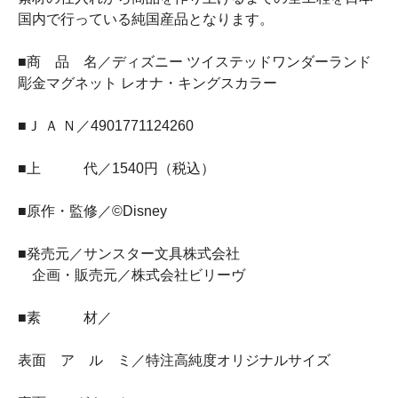
国内で行っている純国産品となります。
■商 品 名／ディズニー ツイステッドワンダーランド
彫金マグネット レオナ・キングスカラー
■Ｊ Ａ Ｎ／4901771124260
■上 代／1540円（税込）
■原作・監修／©Disney
■発売元／サンスター文具株式会社
企画・販売元／株式会社ビリーヴ
■素 材／
表面 ア ル ミ／特注高純度オリジナルサイズ