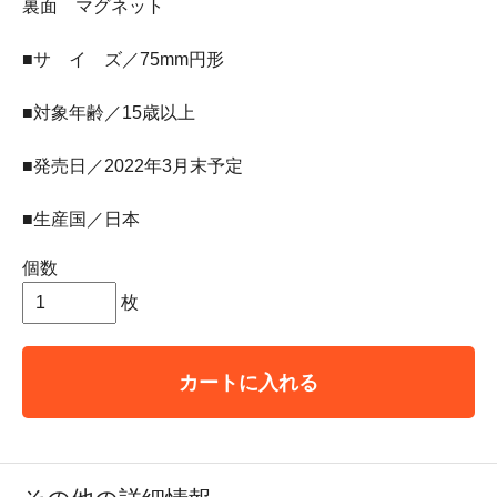
裏面 マグネット
■サ イ ズ／75mm円形
■対象年齢／15歳以上
■発売日／2022年3月末予定
■生産国／日本
個数
枚
カートに入れる