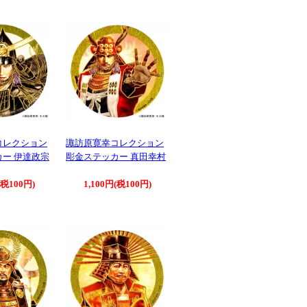
コレクション
諏訪原寛幸コレクション
ー 伊達政宗
彫金ステッカー 真田幸村
(税100円)
1,100円(税100円)