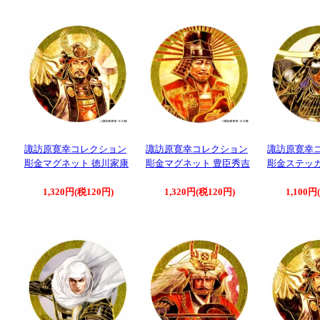
諏訪原寛幸コレクション
諏訪原寛幸コレクション
諏訪原寛幸
彫金マグネット 徳川家康
彫金マグネット 豊臣秀吉
彫金ステッカ
1,320円(税120円)
1,320円(税120円)
1,100円