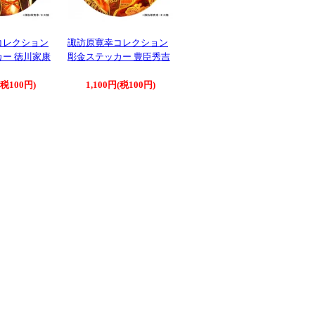
コレクション
諏訪原寛幸コレクション
ー 徳川家康
彫金ステッカー 豊臣秀吉
(税100円)
1,100円(税100円)