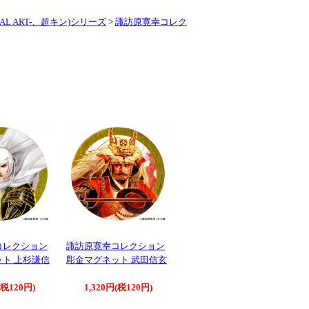
L ART-、超キン)シリーズ
>
諏訪原寛幸コレク
コレクション
諏訪原寛幸コレクション
ト 上杉謙信
彫金マグネット 武田信玄
(税120円)
1,320円(税120円)