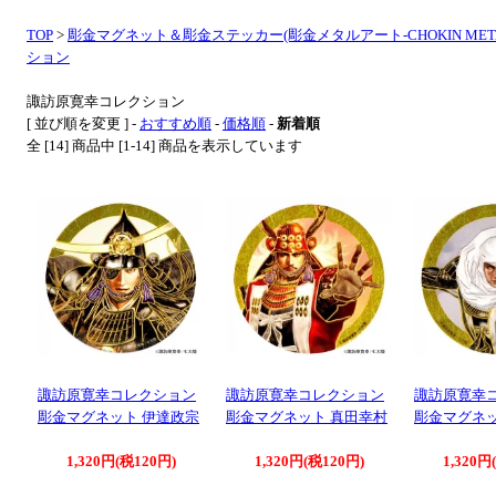
TOP
>
彫金マグネット＆彫金ステッカー(彫金メタルアート-CHOKIN META
ション
諏訪原寛幸コレクション
[ 並び順を変更 ] -
おすすめ順
-
価格順
-
新着順
全 [14] 商品中 [1-14] 商品を表示しています
諏訪原寛幸コレクション
諏訪原寛幸コレクション
諏訪原寛幸
彫金マグネット 伊達政宗
彫金マグネット 真田幸村
彫金マグネッ
1,320円(税120円)
1,320円(税120円)
1,320円