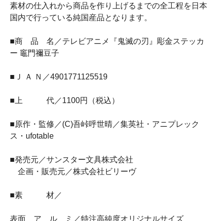
素材の仕入れから商品を作り上げるまでの全工程を日本
国内で行っている純国産品となります。
■商 品 名／テレビアニメ『鬼滅の刃』彫金ステッカ
ー 竈門禰󠄀豆子
■Ｊ Ａ Ｎ／4901771125519
■上 代／1100円（税込）
■原作・監修／(C)吾峠呼世晴／集英社・アニプレック
ス・ufotable
■発売元／サンスター文具株式会社
企画・販売元／株式会社ビリーヴ
■素 材／
表面 ア ル ミ／特注高純度オリジナルサイズ