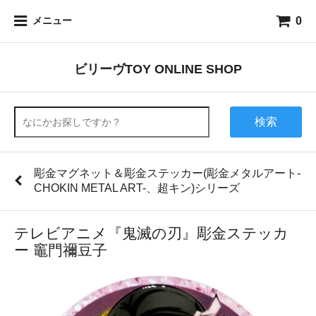
0
メニュー
ビリーヴTOY ONLINE SHOP
検索
彫金マグネット＆彫金ステッカー(彫金メタルアート-
CHOKIN METAL ART-、超キン)シリーズ
テレビアニメ『鬼滅の刃』彫金ステッカ
ー 竈門禰󠄀豆子