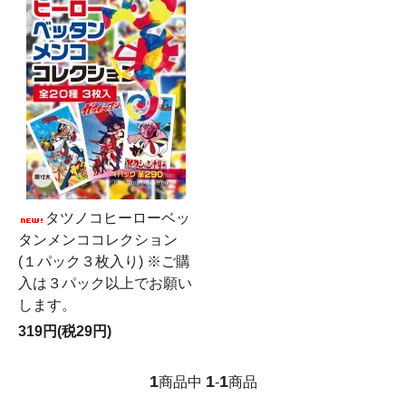
タツノコヒーローベッ
タンメンココレクション
(１パック３枚入り) ※ご購
入は３パック以上でお願い
します。
319円(税29円)
1
1
1
商品中
-
商品