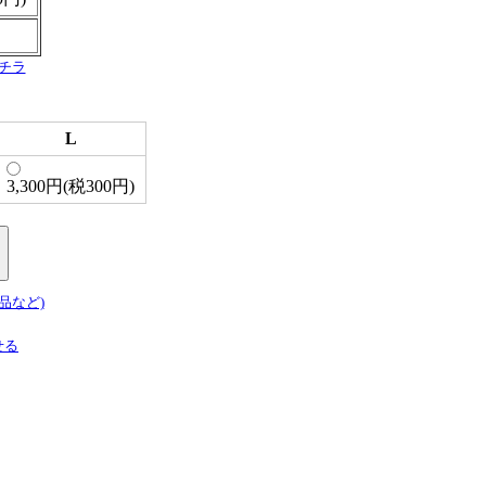
チラ
L
3,300円(税300円)
品など)
せる