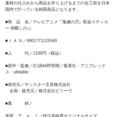
素材の仕入れから商品を作り上げるまでの全工程を日本
国内で行っている純国産品となります。
■商 品 名／テレビアニメ『鬼滅の刃』彫金ステッカ
ー 胡蝶しのぶ
■Ｊ Ａ Ｎ／4901771125540
■上 代／1100円（税込）
■原作・監修／(C)吾峠呼世晴／集英社・アニプレック
ス・ufotable
■発売元／サンスター文具株式会社
企画・販売元／株式会社ビリーヴ
■素 材／
表面 ア ル ミ／特注高純度オリジナルサイズ