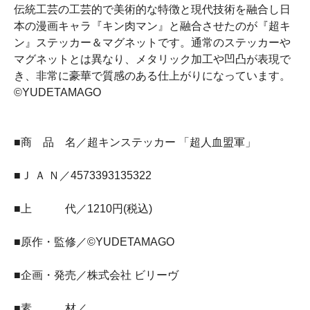
伝統工芸の工芸的で美術的な特徴と現代技術を融合し日
本の漫画キャラ『キン肉マン』と融合させたのが『超キ
ン』ステッカー＆マグネットです。通常のステッカーや
マグネットとは異なり、メタリック加工や凹凸が表現で
き、非常に豪華で質感のある仕上がりになっています。
©YUDETAMAGO
■商 品 名／超キンステッカー 「超人血盟軍」
■Ｊ Ａ Ｎ／4573393135322
■上 代／1210円(税込)
■原作・監修／©YUDETAMAGO
■企画・発売／株式会社 ビリーヴ
■素 材／