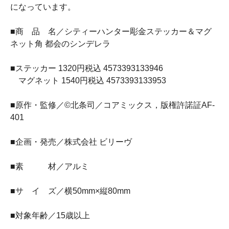
になっています。
■商 品 名／シティーハンター彫金ステッカー＆マグ
ネット角 都会のシンデレラ
■ステッカー 1320円税込 4573393133946
マグネット 1540円税込 4573393133953
■原作・監修／©北条司／コアミックス，版権許諾証AF-
401
■企画・発売／株式会社 ビリーヴ
■素 材／アルミ
■サ イ ズ／横50mm×縦80mm
■対象年齢／15歳以上