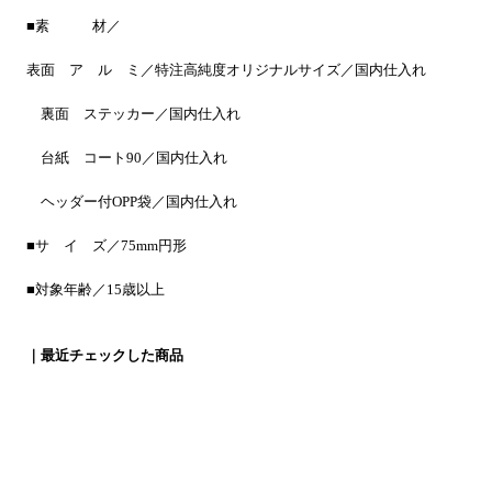
■素 材／
表面 ア ル ミ／特注高純度オリジナルサイズ／国内仕入れ
裏面 ステッカー／国内仕入れ
台紙 コート90／国内仕入れ
ヘッダー付OPP袋／国内仕入れ
■サ イ ズ／75mm円形
■対象年齢／15歳以上
｜最近チェックした商品