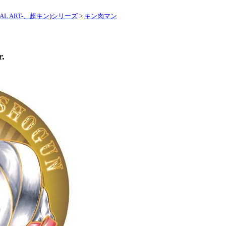
L ART-、超キン)シリーズ
>
キン肉マン
.