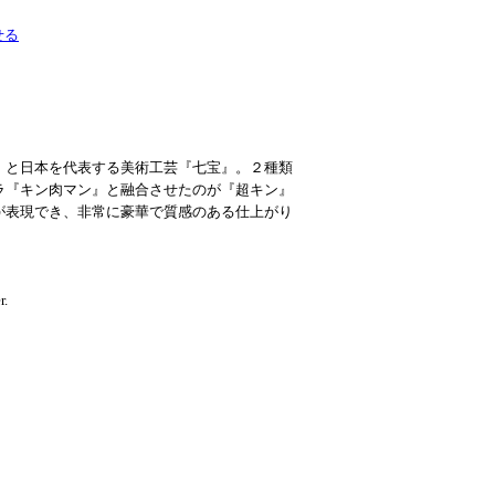
せる
』と日本を代表する美術工芸『七宝』。２種類
ラ『キン肉マン』と融合させたのが『超キン』
が表現でき、非常に豪華で質感のある仕上がり
.