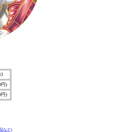
83
0円)
0円)
品など)