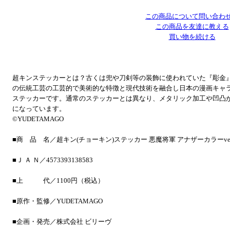
この商品について問い合わ
この商品を友達に教える
買い物を続ける
超キンステッカーとは？古くは兜や刀剣等の装飾に使われていた『彫金
の伝統工芸の工芸的で美術的な特徴と現代技術を融合し日本の漫画キャ
ステッカーです。通常のステッカーとは異なり、メタリック加工や凹凸
になっています。
©YUDETAMAGO
■商 品 名／超キン(チョーキン)ステッカー 悪魔将軍 アナザーカラーver
■Ｊ Ａ Ｎ／4573393138583
■上 代／1100円（税込）
■原作・監修／YUDETAMAGO
■企画・発売／株式会社 ビリーヴ