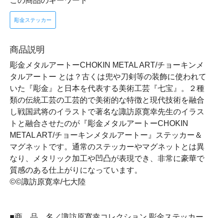
この商品のキーワード
彫金ステッカー
商品説明
彫金メタルアートーCHOKIN METAL ART/チョーキンメ
タルアートー とは？古くは兜や刀剣等の装飾に使われて
いた『彫金』と日本を代表する美術工芸『七宝』。２種
類の伝統工芸の工芸的で美術的な特徴と現代技術を融合
し戦国武将のイラストで著名な諏訪原寛幸先生のイラス
トと融合させたのが『彫金メタルアートーCHOKIN
METAL ART/チョーキンメタルアートー』ステッカー＆
マグネットです。通常のステッカーやマグネットとは異
なり、メタリック加工や凹凸が表現でき、非常に豪華で
質感のある仕上がりになっています。
©©諏訪原寛幸/七大陸
■商 品 名／諏訪原寛幸コレクション 彫金ステッカー