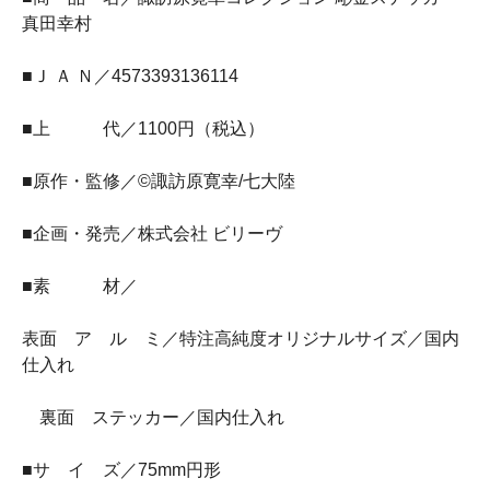
真田幸村
■Ｊ Ａ Ｎ／4573393136114
■上 代／1100円（税込）
■原作・監修／©諏訪原寛幸/七大陸
■企画・発売／株式会社 ビリーヴ
■素 材／
表面 ア ル ミ／特注高純度オリジナルサイズ／国内
仕入れ
裏面 ステッカー／国内仕入れ
■サ イ ズ／75mm円形