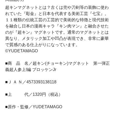
超キンマグネットとは？古くは兜や刀剣等の装飾に使わ
れていた『彫金』と日本を代表する美術工芸『七宝』。
１１種類の伝統工芸の工芸的で美術的な特徴と現代技術
を融合し日本の漫画キャラ『キン肉マン』と融合させた
のが『超キン』マグネットです。通常のマグネットとは
異なり、メタリック加工や凹凸が表現でき、非常に豪華
で質感のある仕上がりになっています。
©YUDETAMAGO
■商 品 名／超キン(チョーキン)マグネット 第一弾正
義超人参上!編 ブロッケンJr
■Ｊ Ａ Ｎ／4573393138118
■上 代／1320円（税込）
■原作・監修／YUDETAMAGO