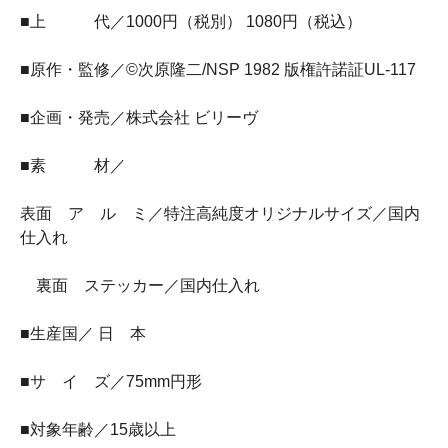
■上 代／1000円（税別） 1080円（税込）
■原作・監修／©次原隆二/NSP 1982 版権許諾証UL-117
■企画・発売／株式会社 ビリーヴ
■素 材／
表面 ア ル ミ／特注高純度オリジナルサイズ／国内
仕入れ
裏面 ステッカー／国内仕入れ
■生産国／ 日 本
■サ イ ズ／75mm円形
■対象年齢／15歳以上