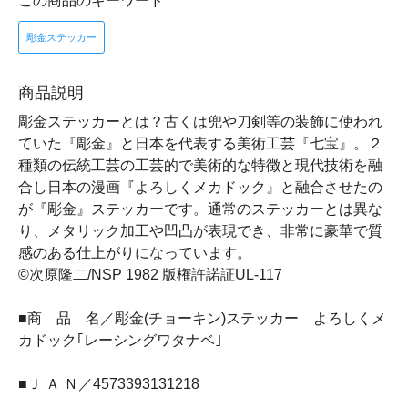
この商品のキーワード
彫金ステッカー
商品説明
彫金ステッカーとは？古くは兜や刀剣等の装飾に使われ
ていた『彫金』と日本を代表する美術工芸『七宝』。２
種類の伝統工芸の工芸的で美術的な特徴と現代技術を融
合し日本の漫画『よろしくメカドック』と融合させたの
が『彫金』ステッカーです。通常のステッカーとは異な
り、メタリック加工や凹凸が表現でき、非常に豪華で質
感のある仕上がりになっています。
©次原隆二/NSP 1982 版権許諾証UL-117
■商 品 名／彫金(チョーキン)ステッカー よろしくメ
カドック｢レーシングワタナベ｣
■Ｊ Ａ Ｎ／4573393131218