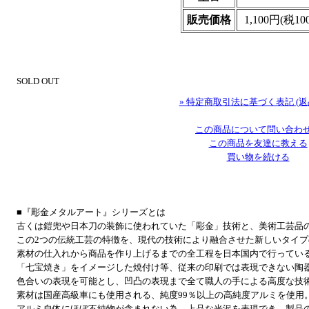
販売価格
1,100円(税10
SOLD OUT
» 特定商取引法に基づく表記 (返
この商品について問い合わ
この商品を友達に教える
買い物を続ける
■『彫金メタルアート』シリーズとは
古くは鎧兜や日本刀の装飾に使われていた「彫金」技術と、美術工芸品
この2つの伝統工芸の特徴を、現代の技術により融合させた新しいタイ
素材の仕入れから商品を作り上げるまでの全工程を日本国内で行ってい
「七宝焼き」をイメージした焼付け等、従来の印刷では表現できない陶
色合いの表現を可能とし、凹凸の表現まで全て職人の手による高度な技
素材は国産高級車にも使用される、純度99％以上の高純度アルミを使用
アルミ自体にほぼ不純物が含まれない為、上品な光沢を表現でき、製品