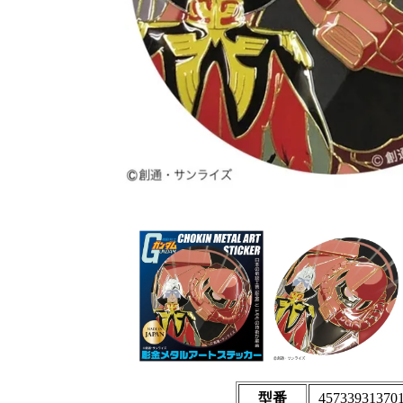
型番
45733931370