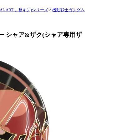
L ART-、超キン)シリーズ
>
機動戦士ガンダム
ー シャア&ザク(シャア専用ザ