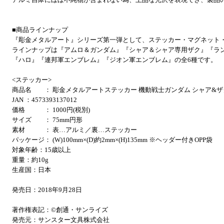
■商品ラインナップ
『彫金メタルアート』シリーズ第一弾として、ステッカー・マグネット
ラインナップは『アムロ＆ガンダム』『シャア＆シャア専用ザク』『ラ
『ハロ』『連邦軍エンブレム』『ジオン軍エンブレム』の全6種です。
<ステッカー>
商品名 ： 彫金メタルアートステッカー 機動戦士ガンダム シャア&ザ
JAN ：4573393137012
価格 ： 1000円(税別)
サイズ ： 75mm円形
素材 ： 表…アルミ／裏…ステッカー
パッケージ： (W)100mm×(D)約2mm×(H)135mm ※ヘッダー付きOPP袋
対象年齢：15歳以上
重量：約10g
生産国：日本
発売日：2018年9月28日
著作権表記：©創通・サンライズ
発売元：サンスター文具株式会社