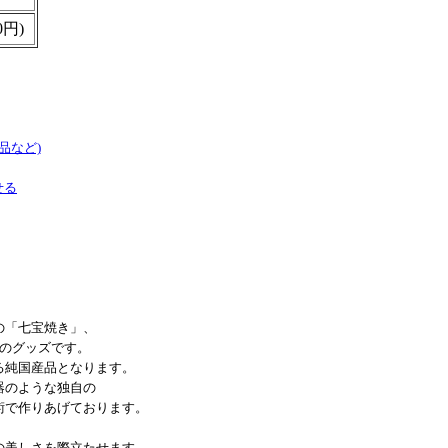
0円)
品など)
せる
の「七宝焼き」、
プのグッズです。
る純国産品となります。
器のような独自の
術で作りあげております。
。
の美しさを際立たせます。