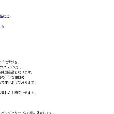
品など)
せる
の「七宝焼き」、
プのグッズです。
る純国産品となります。
器のような独自の
術で作りあげております。
。
の美しさを際立たせます。
・バッジクリップの3種を発売します。