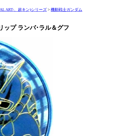
L ART-、超キン)シリーズ
>
機動戦士ガンダム
リップ ランバ･ラル＆グフ