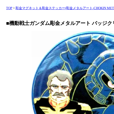
TOP
>
彫金マグネット＆彫金ステッカー(彫金メタルアート-CHOKIN META
■機動戦士ガンダム彫金メタルアート バッジク