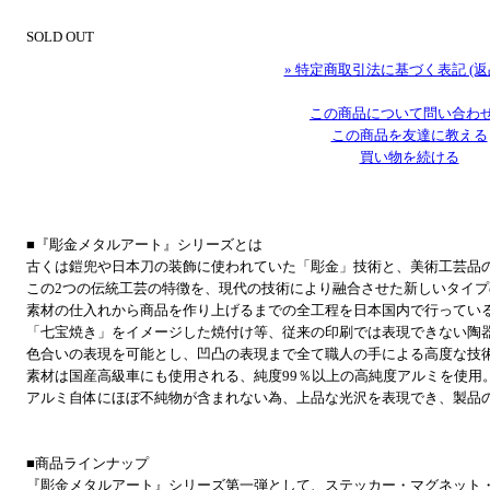
SOLD OUT
» 特定商取引法に基づく表記 (返
この商品について問い合わ
この商品を友達に教える
買い物を続ける
■『彫金メタルアート』シリーズとは
古くは鎧兜や日本刀の装飾に使われていた「彫金」技術と、美術工芸品
この2つの伝統工芸の特徴を、現代の技術により融合させた新しいタイ
素材の仕入れから商品を作り上げるまでの全工程を日本国内で行ってい
「七宝焼き」をイメージした焼付け等、従来の印刷では表現できない陶
色合いの表現を可能とし、凹凸の表現まで全て職人の手による高度な技
素材は国産高級車にも使用される、純度99％以上の高純度アルミを使用
アルミ自体にほぼ不純物が含まれない為、上品な光沢を表現でき、製品
■商品ラインナップ
『彫金メタルアート』シリーズ第一弾として、ステッカー・マグネット