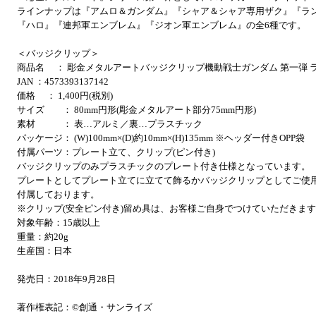
ラインナップは『アムロ＆ガンダム』『シャア＆シャア専用ザク』『ラ
『ハロ』『連邦軍エンブレム』『ジオン軍エンブレム』の全6種です。
＜バッジクリップ＞
商品名 ： 彫金メタルアートバッジクリップ機動戦士ガンダム 第一弾 
JAN ：4573393137142
価格 ： 1,400円(税別)
サイズ ： 80mm円形(彫金メタルアート部分75mm円形)
素材 ： 表…アルミ／裏…プラスチック
パッケージ： (W)100mm×(D)約10mm×(H)135mm ※ヘッダー付きOPP袋
付属パーツ：プレート立て、クリップ(ピン付き)
バッジクリップのみプラスチックのプレート付き仕様となっています。
プレートとしてプレート立てに立てて飾るかバッジクリップとしてご使
付属しております。
※クリップ(安全ピン付き)留め具は、お客様ご自身でつけていただきま
対象年齢：15歳以上
重量：約20g
生産国：日本
発売日：2018年9月28日
著作権表記：©創通・サンライズ