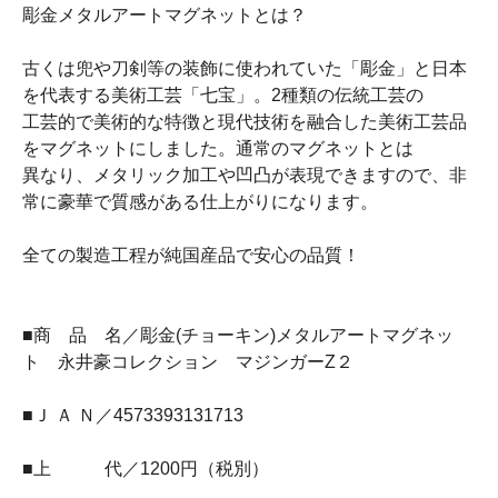
彫金メタルアートマグネットとは？
古くは兜や刀剣等の装飾に使われていた「彫金」と日本
を代表する美術工芸「七宝」。2種類の伝統工芸の
工芸的で美術的な特徴と現代技術を融合した美術工芸品
をマグネットにしました。通常のマグネットとは
異なり、メタリック加工や凹凸が表現できますので、非
常に豪華で質感がある仕上がりになります。
全ての製造工程が純国産品で安心の品質！
■商 品 名／彫金(チョーキン)メタルアートマグネッ
ト 永井豪コレクション マジンガーZ２
■Ｊ Ａ Ｎ／4573393131713
■上 代／1200円（税別）