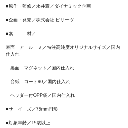
■原作・監修／永井豪／ダイナミック企画
■企画・発売／株式会社 ビリーヴ
■素 材／
表面 ア ル ミ／特注高純度オリジナルサイズ／国内
仕入れ
裏面 マグネット／国内仕入れ
台紙 コート90／国内仕入れ
ヘッダー付OPP袋／国内仕入れ
■サ イ ズ／75mm円形
■対象年齢／15歳以上