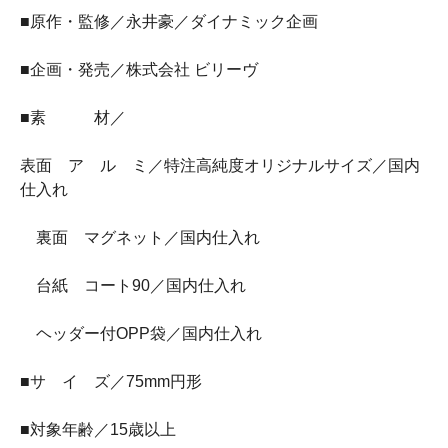
■原作・監修／永井豪／ダイナミック企画
■企画・発売／株式会社 ビリーヴ
■素 材／
表面 ア ル ミ／特注高純度オリジナルサイズ／国内
仕入れ
裏面 マグネット／国内仕入れ
台紙 コート90／国内仕入れ
ヘッダー付OPP袋／国内仕入れ
■サ イ ズ／75mm円形
■対象年齢／15歳以上