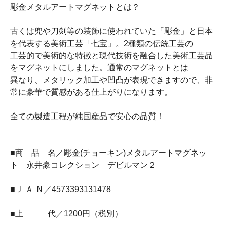
彫金メタルアートマグネットとは？
古くは兜や刀剣等の装飾に使われていた「彫金」と日本
を代表する美術工芸「七宝」。2種類の伝統工芸の
工芸的で美術的な特徴と現代技術を融合した美術工芸品
をマグネットにしました。通常のマグネットとは
異なり、メタリック加工や凹凸が表現できますので、非
常に豪華で質感がある仕上がりになります。
全ての製造工程が純国産品で安心の品質！
■商 品 名／彫金(チョーキン)メタルアートマグネッ
ト 永井豪コレクション デビルマン２
■Ｊ Ａ Ｎ／4573393131478
■上 代／1200円（税別）