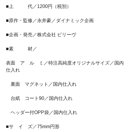
■上 代／1200円（税別）
■原作・監修／永井豪／ダイナミック企画
■企画・発売／株式会社 ビリーヴ
■素 材／
表面 ア ル ミ／特注高純度オリジナルサイズ／国内
仕入れ
裏面 マグネット／国内仕入れ
台紙 コート90／国内仕入れ
ヘッダー付OPP袋／国内仕入れ
■サ イ ズ／75mm円形