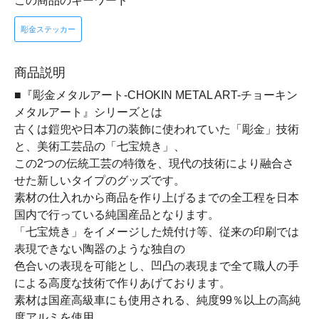
この商品のキーワード
彫金ステッカー
商品説明
■『彫金メタルアート-CHOKIN METAL ART-チョーキン
メタルアート』シリーズとは
古くは鎧兜や日本刀の装飾に使われていた「彫金」技術
と、美術工芸品の「七宝焼き」、
この2つの伝統工芸の特徴を、現代の技術により融合さ
せた新しいタイプのグッズです。
素材の仕入れから商品を作り上げるまでの全工程を日本
国内で行っている純国産品となります。
「七宝焼き」をイメージした焼付け等、従来の印刷では
表現できない陶器のような独自の
色合いの表現を可能とし、凹凸の表現まで全て職人の手
による高度な技術で作りあげております。
素材は国産高級車にも使用される、純度99％以上の高純
度アルミを使用。