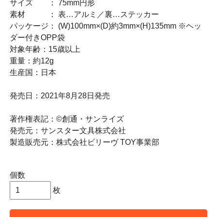
サイズ ： 75mm円形
素材 ： 表…アルミ／裏…ステッカー
パッケージ： (W)100mm×(D)約3mm×(H)135mm ※ヘッ
ダー付きOPP袋
対象年齢：15歳以上
重量：約12g
生産国：日本
発売日：2021年8月28日発売
著作権表記：©創通・サンライズ
発売元：サンスター文具株式会社
製造販売元：株式会社ビリーヴ TOY事業部
個数
枚