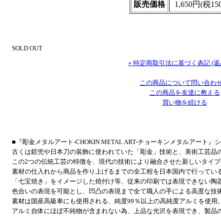
販売価格
1,650円(税15
SOLD OUT
» 特定商取引法に基づく表記 (返
この商品について問い合わ
この商品を友達に教える
買い物を続ける
■『彫金メタルアート-CHOKIN METAL ART-チョーキンメタルアート
古くは鎧兜や日本刀の装飾に使われていた「彫金」技術と、美術工芸品
この2つの伝統工芸の特徴を、現代の技術により融合させた新しいタイ
素材の仕入れから商品を作り上げるまでの全工程を日本国内で行ってい
「七宝焼き」をイメージした焼付け等、従来の印刷では表現できない陶
色合いの表現を可能とし、凹凸の表現まで全て職人の手による高度な技
素材は国産高級車にも使用される、純度99％以上の高純度アルミを使用
アルミ自体にほぼ不純物が含まれない為、上品な光沢を表現でき、製品