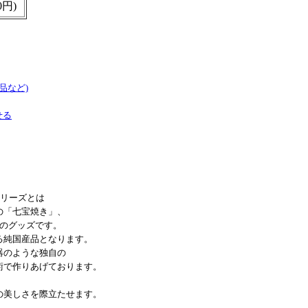
0円)
品など)
せる
』シリーズとは
の「七宝焼き」、
プのグッズです。
る純国産品となります。
器のような独自の
術で作りあげております。
。
の美しさを際立たせます。