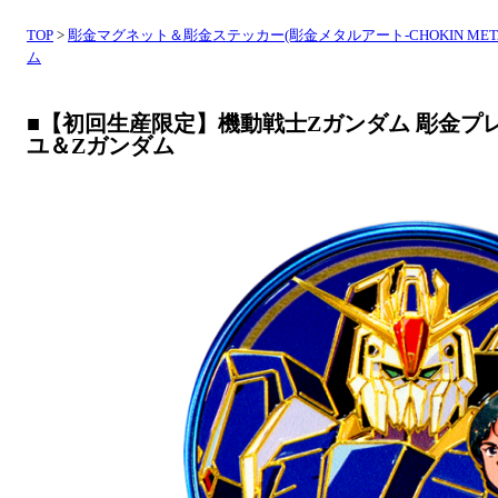
TOP
>
彫金マグネット＆彫金ステッカー(彫金メタルアート-CHOKIN META
ム
■【初回生産限定】機動戦士Zガンダム 彫金プ
ユ＆Zガンダム