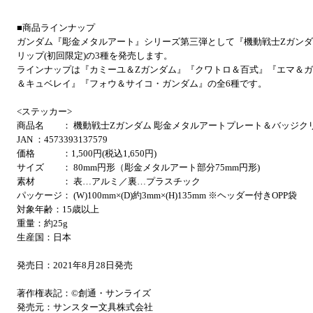
■商品ラインナップ
ガンダム『彫金メタルアート』シリーズ第三弾として『機動戦士Zガン
リップ(初回限定)の3種を発売します。
ラインナップは『カミーユ＆Zガンダム』『クワトロ＆百式』『エマ＆ガン
＆キュベレイ』『フォウ＆サイコ・ガンダム』の全6種です。
<ステッカー>
商品名 ： 機動戦士Zガンダム 彫金メタルアートプレート＆バッジクリ
JAN ：4573393137579
価格 ：1,500円(税込1,650円)
サイズ ： 80mm円形（彫金メタルアート部分75mm円形)
素材 ： 表…アルミ／裏…プラスチック
パッケージ： (W)100mm×(D)約3mm×(H)135mm ※ヘッダー付きOPP袋
対象年齢：15歳以上
重量：約25g
生産国：日本
発売日：2021年8月28日発売
著作権表記：©創通・サンライズ
発売元：サンスター文具株式会社