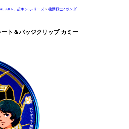
L ART-、超キン)シリーズ
>
機動戦士Zガンダ
レート＆バッジクリップ カミー