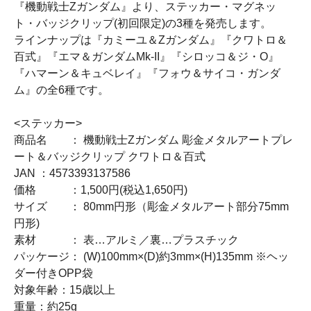
『機動戦士Zガンダム』より、ステッカー・マグネッ
ト・バッジクリップ(初回限定)の3種を発売します。
ラインナップは『カミーユ＆Zガンダム』『クワトロ＆
百式』『エマ＆ガンダムMk-II』『シロッコ＆ジ・O』
『ハマーン＆キュベレイ』『フォウ＆サイコ・ガンダ
ム』の全6種です。
<ステッカー>
商品名 ： 機動戦士Zガンダム 彫金メタルアートプレ
ート＆バッジクリップ クワトロ＆百式
JAN ：4573393137586
価格 ：1,500円(税込1,650円)
サイズ ： 80mm円形（彫金メタルアート部分75mm
円形)
素材 ： 表…アルミ／裏…プラスチック
パッケージ： (W)100mm×(D)約3mm×(H)135mm ※ヘッ
ダー付きOPP袋
対象年齢：15歳以上
重量：約25g