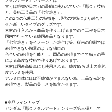
メタルアート』シリーズとは
古くは鎧兜や日本刀の装飾に使われていた「彫金」技術
と、美術工芸品の「七宝焼き」、
この2つの伝統工芸の特徴を、現代の技術により融合さ
せた新しいタイプのグッズです。
素材の仕入れから商品を作り上げるまでの全工程を日本
国内で行っている純国産品となります。
「七宝焼き」をイメージした焼付け等、従来の印刷では
表現できない陶器のような独自の
色合いの表現を可能とし、凹凸の表現まで全て職人の手
による高度な技術で作りあげております。
素材は国産高級車にも使用される、純度99％以上の高純
度アルミを使用。
アルミ自体にほぼ不純物が含まれない為、上品な光沢を
表現でき、製品の美しさを際立たせます。
■商品ラインナップ
ガンダム『彫金メタルアート』シリーズ第三弾として