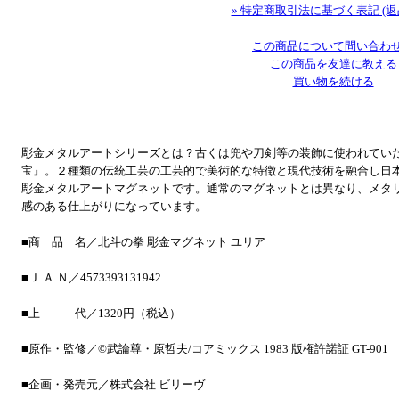
» 特定商取引法に基づく表記 (返
この商品について問い合わ
この商品を友達に教える
買い物を続ける
彫金メタルアートシリーズとは？古くは兜や刀剣等の装飾に使われてい
宝』。２種類の伝統工芸の工芸的で美術的な特徴と現代技術を融合し日
彫金メタルアートマグネットです。通常のマグネットとは異なり、メタ
感のある仕上がりになっています。
■商 品 名／北斗の拳 彫金マグネット ユリア
■Ｊ Ａ Ｎ／4573393131942
■上 代／1320円（税込）
■原作・監修／©武論尊・原哲夫/コアミックス 1983 版権許諾証 GT-901
■企画・発売元／株式会社 ビリーヴ