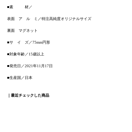
■素 材／
表面 ア ル ミ／特注高純度オリジナルサイズ
裏面 マグネット
■サ イ ズ／75mm円形
■対象年齢／15歳以上
■発売日／2021年11月17日
■生産国／日本
｜最近チェックした商品