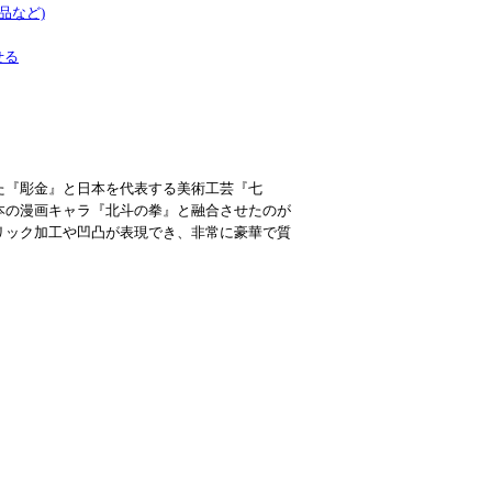
品など)
せる
た『彫金』と日本を代表する美術工芸『七
本の漫画キャラ『北斗の拳』と融合させたのが
リック加工や凹凸が表現でき、非常に豪華で質