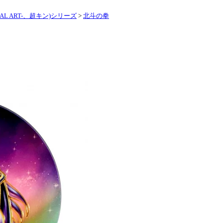
L ART-、超キン)シリーズ
>
北斗の拳