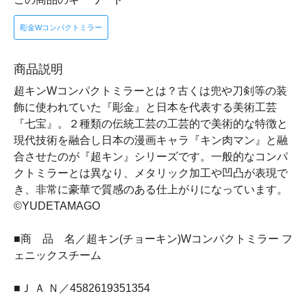
彫金Wコンパクトミラー
商品説明
超キンWコンパクトミラーとは？古くは兜や刀剣等の装
飾に使われていた『彫金』と日本を代表する美術工芸
『七宝』。２種類の伝統工芸の工芸的で美術的な特徴と
現代技術を融合し日本の漫画キャラ『キン肉マン』と融
合させたのが『超キン』シリーズです。一般的なコンパ
クトミラーとは異なり、メタリック加工や凹凸が表現で
き、非常に豪華で質感のある仕上がりになっています。
©YUDETAMAGO
■商 品 名／超キン(チョーキン)Wコンパクトミラー フ
ェニックスチーム
■Ｊ Ａ Ｎ／4582619351354