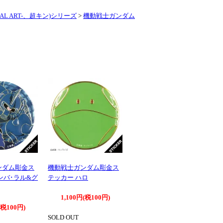
L ART-、超キン)シリーズ
>
機動戦士ガンダム
ンダム彫金ス
機動戦士ガンダム彫金ス
ンバ･ラル&グ
テッカー ハロ
1,100円(税100円)
(税100円)
SOLD OUT