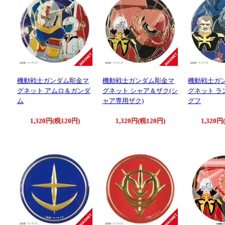
機動戦士ガンダム彫金マ
機動戦士ガンダム彫金マ
機動戦士ガ
グネット アムロ＆ガンダ
グネット シャア＆ザク(シ
グネット ラ
ム
ャア専用ザク)
グフ
1,320円(税120円)
1,320円(税120円)
1,320円