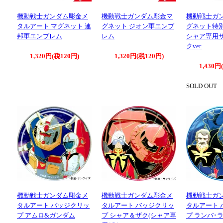
機動戦士ガンダム彫金メ
機動戦士ガンダム彫金マ
機動戦士ガ
タルアート マグネット 連
グネット ジオン軍エンブ
グネット特別
邦軍エンブレム
レム
シャア専用ザ
クver.
1,320円(税120円)
1,320円(税120円)
1,430円
SOLD OUT
機動戦士ガンダム彫金メ
機動戦士ガンダム彫金メ
機動戦士ガ
タルアート バッジクリッ
タルアート バッジクリッ
タルアート 
プ アムロ&ガンダム
プ シャア＆ザク(シャア専
プ ランバ･