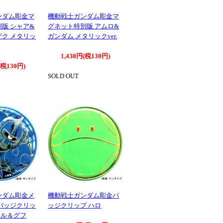
ンダム彫金マ
機動戦士ガンダム彫金マ
版 シャア&
グネット特別版 アムロ&
ク メタリッ
ガンダム メタリックver.
1,430円(税130円)
(税130円)
SOLD OUT
ンダム彫金メ
機動戦士ガンダム彫金バ
バッジクリッ
ッジクリップ ハロ
ラル＆グフ