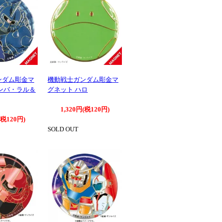
ンダム彫金マ
機動戦士ガンダム彫金マ
ンバ・ラル＆
グネット ハロ
1,320円(税120円)
(税120円)
SOLD OUT