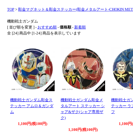
TOP
>
彫金マグネット＆彫金ステッカー(彫金メタルアート-CHOKIN META
機動戦士ガンダム
[ 並び順を変更 ] -
おすすめ順
-
価格順
-
新着順
全 [24] 商品中 [1-24] 商品を表示しています
機動戦士ガンダム彫金ス
機動戦士ガンダム彫金メ
機動戦士ガ
テッカー アムロ＆ガンダ
タルアート ステッカー シ
テッカー ラ
ム
ャア&ザク(シャア専用ザ
フ
ク)
1,100円(税100円)
1,100円
1,100円(税100円)