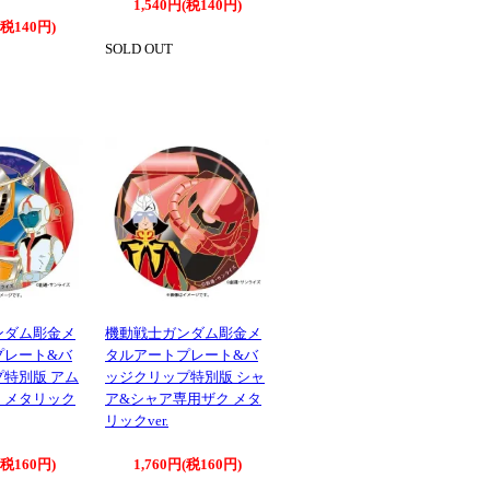
1,540円(税140円)
(税140円)
SOLD OUT
ンダム彫金メ
機動戦士ガンダム彫金メ
プレート&バ
タルアートプレート&バ
特別版 アム
ッジクリップ特別版 シャ
 メタリック
ア&シャア専用ザク メタ
リックver.
(税160円)
1,760円(税160円)