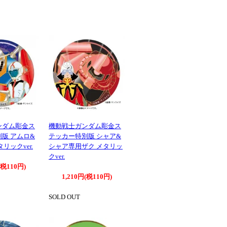
ンダム彫金ス
機動戦士ガンダム彫金ス
版 アムロ&
テッカー特別版 シャア&
リックver.
シャア専用ザク メタリッ
クver.
(税110円)
1,210円(税110円)
SOLD OUT