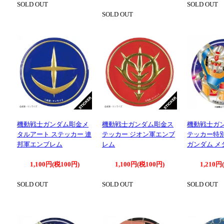
SOLD OUT
SOLD OUT
SOLD OUT
機動戦士ガンダム彫金メ
機動戦士ガンダム彫金ス
機動戦士ガ
タルアート ステッカー 連
テッカー ジオン軍エンブ
テッカー特別
邦軍エンブレム
レム
ガンダム メタ
1,100円(税100円)
1,100円(税100円)
1,210円
SOLD OUT
SOLD OUT
SOLD OUT